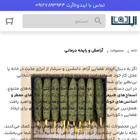
تماس با ایندوتاآرت 09127893944
آرامش و رایحه درمانی
خانه
محصولات
اگر به دنبال ایجاد فضایی آرام، دلنشین و سرشار از انرژی مثبت در خانه یا
محل کار خود هستید، این مجموعه ویژه از محصولات معطر انتخابی
بی‌نظیر برای شماست.
در این دسته‌بندی، انواع
عودهای دست‌ساز و شرکتی
با رایحه‌های متنوع،
اسماج‌های طبیعی
برگرفته از گیاهان پاک‌سازی‌کننده،
خاک‌های معطر و
اسانس‌های خوشبو
برای رایحه‌درمانی و
شمع‌های معطر
را خواهید یافت.
همچنین می‌توانید از
جاعودی‌ها و جاشمعی‌های زیبا و هنری
برای ایجاد
فضایی دکوراتیو و کاربردی بهره‌مند شوید.
این محصولات نه‌تنها به
پاک‌سازی هوا و ایجاد آرامش روانی
کمک می‌کنند،
بلکه با طراحی چشم‌نواز خود، جلوه‌ای خاص به محیط زندگی شما می‌بخشند.
چه به دنبال آرامش در مدیتیشن باشید، چه فضایی خوشبو و خاص برای