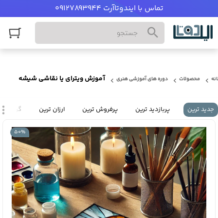
تماس با ایندوتاآرت 09127893944
آموزش ویترای یا نقاشی شیشه
نه
محصولات
دوره های آموزشی هنری
جدید ترین
پربازدید ترین
پرفروش ترین
ارزان ترین
گران تری
50%