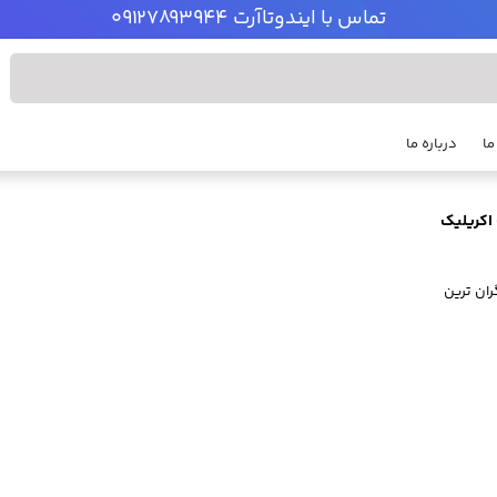
تماس با ایندوتاآرت 09127893944
ما
درباره ما
اکریلیک
ران ترین