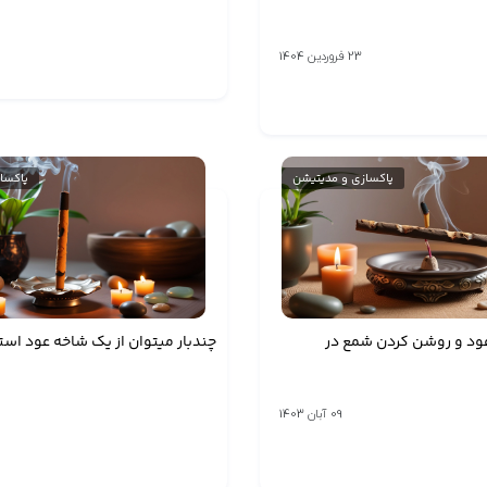
23 فروردین 1404
پاکسازی و مدیتیشن
پاکسا
عود و روشن کردن شمع در
چندبار میتوان از یک شاخه عود است
09 آبان 1403