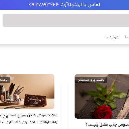
تماس با ایندوتاآرت 09127893944
ما
درباره ما
پاکسازی و مدیتیشن
پاکسا
علت خاموش شدن سریع اسماج چی
راهکارهای ساده برای ماندگاری بیش
مخصوص جذب عشق چیست؟