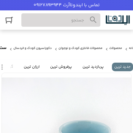
تماس با ایندوتاآرت 09127893944
ست ظرف غذای کو
نه
محصولات
محصولات فانتزی کودک و نوجوان
دکوراسیون کودک و خردسال
جدید ترین
پربازدید ترین
پرفروش ترین
ارزان ترین
گران تری