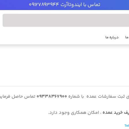
تماس با ایندوتاآرت 09127893944
ما
درباره ما
ی ثبت سفارشات عمده با شماره
09338367900
تماس حاصل فرمایی
یف خرید عمده
، امکان همکاری وجود دارد.