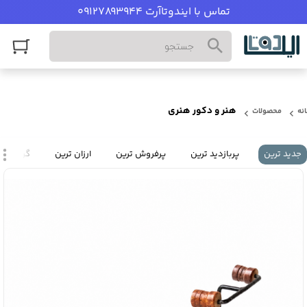
تماس با ایندوتاآرت 09127893944
هنر و دکور هنری
نه
محصولات
جدید ترین
پربازدید ترین
پرفروش ترین
ارزان ترین
گران تری