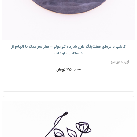
کاشی دایره‌ای هفت‌رنگ طرح شازده کوچولو – هنر سرامیک با الهام از
داستانی جاودانه
آویز دکوراتیو
350,000 تومان