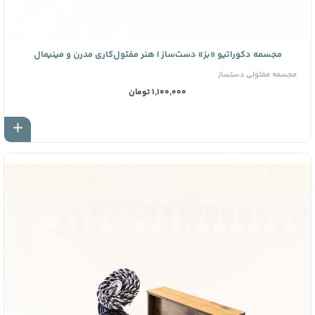
مجسمه دکوراتیو «بز» دست‌ساز | هنر مفتول‌کاری مدرن و مینیمال
مجسمه مفتولی دستساز
1,100,000 تومان
اف