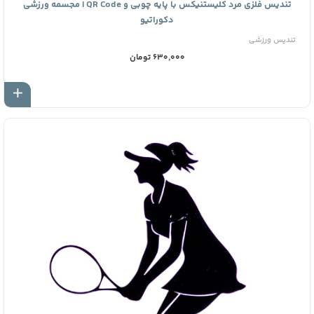
تندیس فلزی مرد کلیستنیکس با پایه چوبی و QR Code | مجسمه ورزشی
دکوراتیو
تندیس ورزشی
630,000 تومان
اف