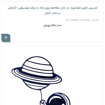
تندیس فلزی فضانورد در حال مطالعه روی ماه با بارکد موسیقی | آرامش
در مدار خیال
تندیس انیمیشن و شخصیت ها
590,000 تومان
اف