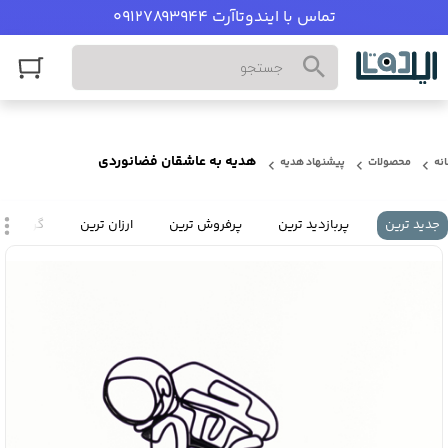
تماس با ایندوتاآرت 09127893944
هدیه به عاشقان فضانوردی
نه
محصولات
پیشنهاد هدیه
جدید ترین
پربازدید ترین
پرفروش ترین
ارزان ترین
گران تری