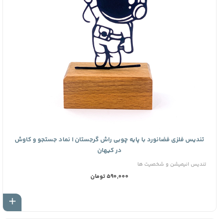
تندیس فلزی فضانورد با پایه چوبی راش گرجستان | نماد جستجو و کاوش
در کیهان
تندیس انیمیشن و شخصیت ها
590,000 تومان
اف