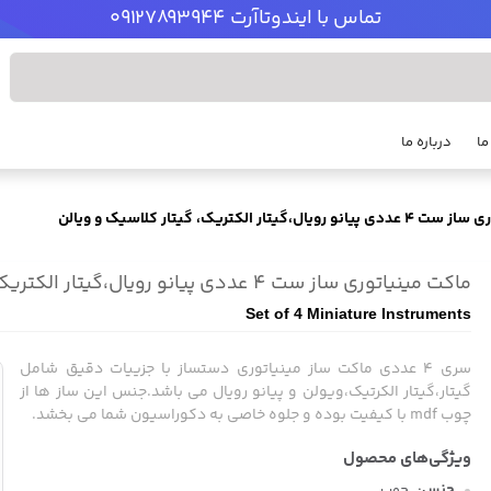
تماس با ایندوتاآرت 09127893944
ما
درباره ما
گیتار الکتریک، گیتار کلاسیک و ویالن
ماکت مینیاتوری ساز ست 4 عددی پیانو رویال،گیتار الکتریک، گیتار کلاسیک و ویالن
Set of 4 Miniature Instruments
سری 4 عددی ماکت ساز مینیاتوری دستساز با جزییات دقیق شامل
گیتار،گیتار الکرتیک،ویولن و پیانو رویال می باشد.جنس این ساز ها از
چوب mdf با کیفیت بوده و جلوه خاصی به دکوراسیون شما می بخشد.
جنس:
چوب