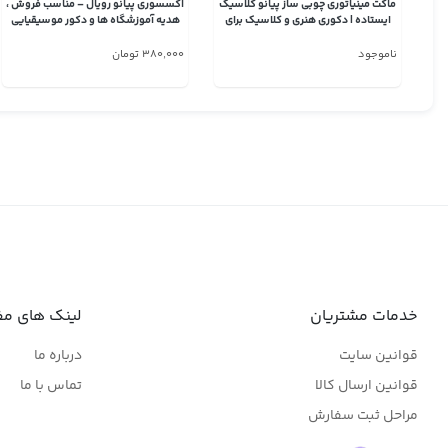
ماکت مینیاتوری چوبی ساز پیانو کلاسیک
اکسسوری پیانو رویال – مناسب فروش ،
ایستاده | دکوری هنری و کلاسیک برای
هدیه آموزشگاه ها و دکور موسیقیایی
دوستداران موسیقی
ناموجود
380,000 تومان
خدمات مشتریان
لینک های مف
قوانین سایت
درباره ما
قوانین ارسال کالا
تماس با ما
مراحل ثبت سفارش